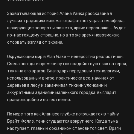
Захватывающая история Алана Уэйка рассказана в
лучших традициях кинематографа: гнетущая атмосфера,
шокирующие повороты сюжета, яркие персонажи — будет
по-настоящему страшно, но в то же время невозможно
оторвать взгляд от экрана.
Окружающий мир в Alan Wake — невероятно реалистичен.
Смена погоды и времени суток воздействуют как на героя,
так и на его врагов. Благодаря передовым технологиям,
использованным в игре, практически все, начиная от
деревьев в лесу и заканчивая тихими улочками и
аккуратными зданиями маленького городка, выглядит
правдоподобно и естественно.
По мере того как Алан все глубже погружается в тайну
Брайт Фоллз, тени сгущаются вокруг него. Когда тьма
наступает, главным союзником становится свет. Враги