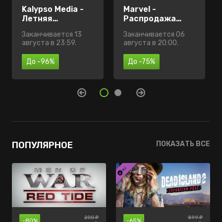
Kalypso Media -
SUPERHOT -
Marvel -
Летняя
Распродажа
Распродажа
распродажа
серии игр
Заканчивается 13
Заканчивается 13
Заканчивается 06
августа в 23:59.
августа в 23:59.
августа в 20:00.
До -96%
До -60%
До -75%
ПОПУЛЯРНОЕ
ПОКАЗАТЬ ВСЕ
200 ₽
610 ₽
205 ₽
899 ₽
990 ₽
999 ₽
550 ₽
-80%
-60%
-70%
-35%
-50%
-65%
-70%
360 ₽