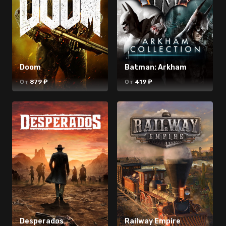
Doom
Dead Rising
Batman: Arkham
Grand Theft Auto
От
От
879 ₽
359 ₽
От
От
419 ₽
1540 ₽
Desperados
Borderlands
Railway Empire