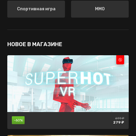
Спортивная игра
ММО
НОВОЕ В МАГАЗИНЕ
2950 ₽
699 ₽
699 ₽
465 ₽
-55%
-30%
-60%
-15%
1299 ₽
489 ₽
279 ₽
395 ₽