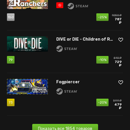
1050 ₽
tbd
-25%
787
₽
DIVE or DIE - Children of Rain
810 ₽
79
-10%
729
₽
Fogpiercer
599 ₽
73
-20%
479
₽
Показать все 1854 товаров