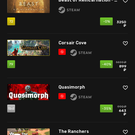
Beast of Reincarnation - Deluxe Edition
72
-0%
3250
₽
Corsair Cove
1499 ₽
79
-40%
899
₽
Quasimorph
990 ₽
tbd
-35%
643
₽
The Ranchers