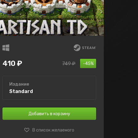
410 ₽
749 ₽
-45%
Издание
Standard
Добавить в корзину
В список желаемого