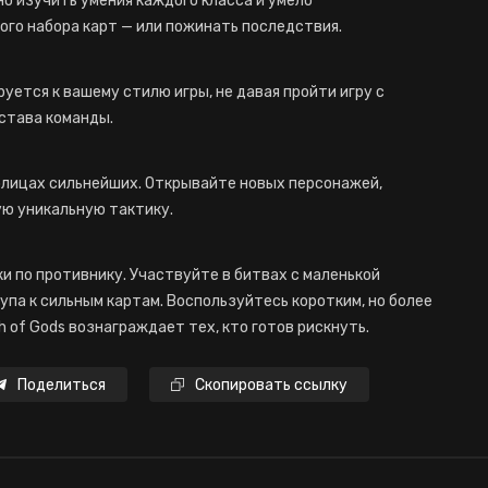
о изучить умения каждого класса и умело
го набора карт — или пожинать последствия.
уется к вашему стилю игры, не давая пройти игру с
става команды.
аблицах сильнейших. Открывайте новых персонажей,
ую уникальную тактику.
и по противнику. Участвуйте в битвах с маленькой
упа к сильным картам. Воспользуйтесь коротким, но более
 of Gods вознаграждает тех, кто готов рискнуть.
Поделиться
Скопировать ссылку