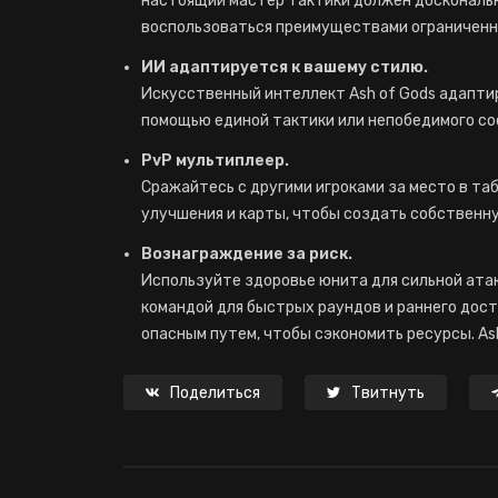
настоящий мастер тактики должен доскональн
воспользоваться преимуществами ограниченно
ИИ адаптируется к вашему стилю.
Искусственный интеллект Ash of Gods адаптир
помощью единой тактики или непобедимого со
PvP мультиплеер.
Cражайтесь с другими игроками за место в т
улучшения и карты, чтобы создать собственн
Вознаграждение за риск.
Используйте здоровье юнита для сильной атак
командой для быстрых раундов и раннего дост
опасным путем, чтобы сэкономить ресурсы. Ash
Поделиться
Твитнуть