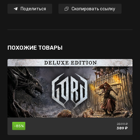
Поделиться
Скопировать ссылку
ПОХОЖИЕ ТОВАРЫ
2599 ₽
710 ₽
нет в
-85%
-80%
продаже
389 ₽
142 ₽