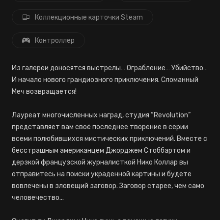
Коллекционные карточки Steam
Контроллер
Из галереи доносятся выстрелы… Ограбление… Убийство…
И начало нового грандиозного приключения. Сломанный
Меч возвращается!
Лауреат многочисленных наград, студия “Revolution”
представляет вам своё последнее творение в серии
всеми полюбившихся мистических приключений. Вместе с
бесстрашным американцем Джорджем Стоббартом и
дерзкой французской журналисткой Нико Коллар вы
отправитесь на поиски украденной картины и будете
вовлечены в зловещий заговор. Заговор старее, чем само
человечество...