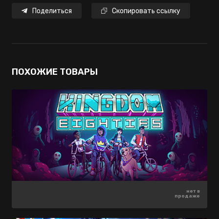
Поделиться
Скопировать ссылку
ПОХОЖИЕ ТОВАРЫ
1300 ₽
нет в
нет в
-40%
продаже
продаже
780 ₽