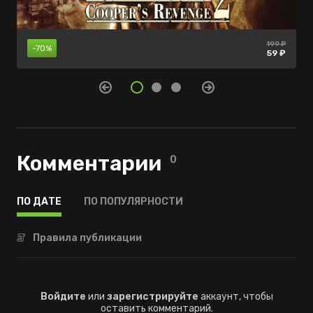
199 ₽
нет в
нет в
-70%
продаже
продаже
59 ₽
Комментарии
0
ПО ДАТЕ
ПО ПОПУЛЯРНОСТИ
Правила публикации
Войдите
или
зарегистрируйте
аккаунт, чтобы
оставить комментарий.