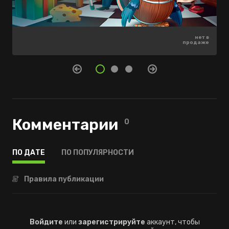
1100 ₽
нет в
нет в
-60%
продаже
продаже
440 ₽
Комментарии
0
ПО ДАТЕ
ПО ПОПУЛЯРНОСТИ
Правила публикации
Войдите
или
зарегистрируйте
аккаунт, чтобы