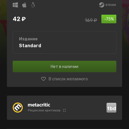
42 ₽
-75%
169 ₽
Издание
Standard
Нет в наличии
В список желаемого
tbd
Рецензии критиков