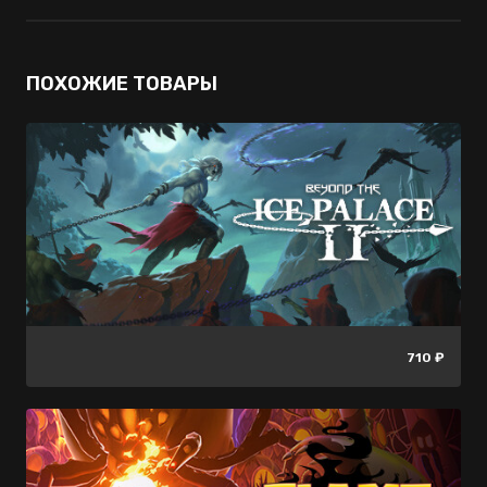
ПОХОЖИЕ ТОВАРЫ
1099 ₽
200 ₽
-60%
-2%
710 ₽
439 ₽
195 ₽