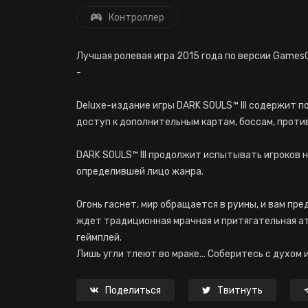
Контроллер
Лучшая ролевая игра 2015 года по версии Games
-
Deluxe-издание игры DARK SOULS™ III содержит 
доступ к дополнительным картам, боссам, проти
DARK SOULS™ III продолжит испытывать игроков н
определившей лицо жанра.
Огонь гаснет, мир обращается в руины, и вам пр
ждет традиционная мрачная и притягательная а
геймплей.
Лишь угли тлеют во мраке... Соберитесь с духом 
Поделиться
Твитнуть