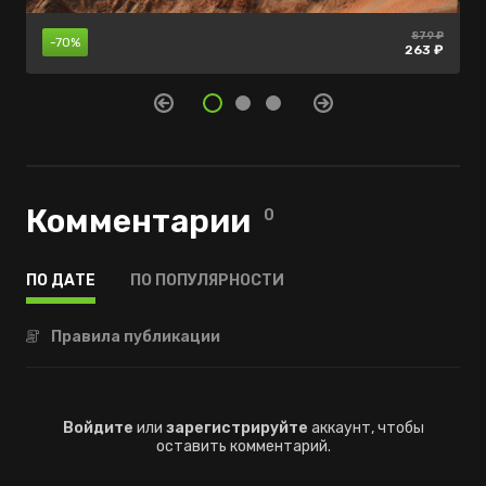
2199 ₽
879 ₽
880 ₽
-55%
-70%
-10%
1979 ₽
263 ₽
396 ₽
Комментарии
0
ПО ДАТЕ
ПО ПОПУЛЯРНОСТИ
Правила публикации
Войдите
или
зарегистрируйте
аккаунт, чтобы
оставить комментарий.