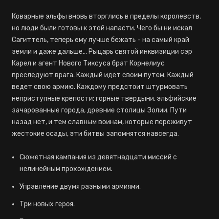
Коварные эльфы вновь вторглись в пределы королевств,
но люди были готовы к этой напасти. Чего бы ни искал
Сагиттель, теперь ему лучше бежать - на самый край
земли и даже дальше... Рыцарь святой инквизиции сэр
Карел и агент Нового Тиксуса брат Корнелиус
преследуют врага. Каждый идет своим путем. Каждый
ведет свою армию. Каждому предстоит штурмовать
неприступные крепости: горные твердыни, эльфийские
зачарованные города, древние столицы Эолии. Пути
назад нет, и тем славным воинам, которые переживут
жестокие осады, эти битвы запомнятся навсегда.
Сюжетная кампания из девятнадцати миссий с
нелинейным прохождением.
Управление двумя разными армиями.
Три новых героя.