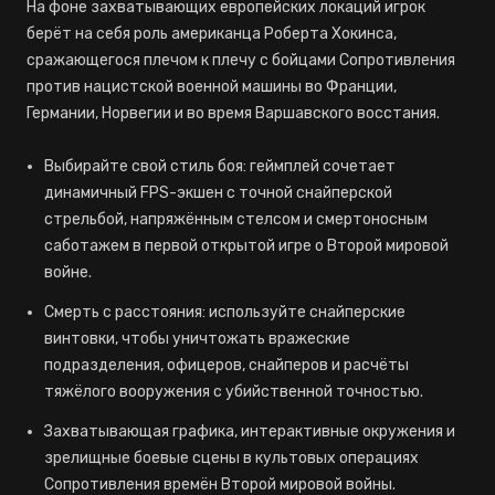
На фоне захватывающих европейских локаций игрок
берёт на себя роль американца Роберта Хокинса,
сражающегося плечом к плечу с бойцами Сопротивления
против нацистской военной машины во Франции,
Германии, Норвегии и во время Варшавского восстания.
Выбирайте свой стиль боя: геймплей сочетает
динамичный FPS-экшен с точной снайперской
стрельбой, напряжённым стелсом и смертоносным
саботажем в первой открытой игре о Второй мировой
войне.
Смерть с расстояния: используйте снайперские
винтовки, чтобы уничтожать вражеские
подразделения, офицеров, снайперов и расчёты
тяжёлого вооружения с убийственной точностью.
Захватывающая графика, интерактивные окружения и
зрелищные боевые сцены в культовых операциях
Сопротивления времён Второй мировой войны.