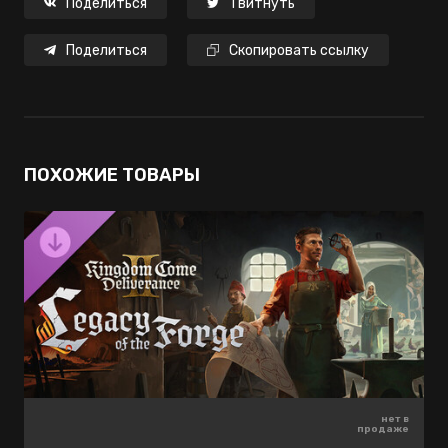
Поделиться
Твитнуть
Поделиться
Скопировать ссылку
ПОХОЖИЕ ТОВАРЫ
880 ₽
200 ₽
нет в
-80%
-55%
продаже
396 ₽
40 ₽