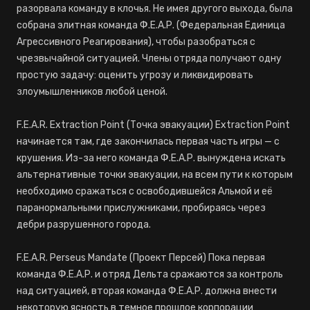
разорвала команду в клочья. Не имея другого выхода, была
собрана элитная команда Ф.Е.А.Р. (Федеральная Единица
Агрессивного Реагирования), чтобы разобраться с
чрезвычайной ситуацией. Члены отряда получают одну
простую задачу: оценить угрозу и ликвидировать
злоумышленников любой ценой.
F.E.A.R. Extraction Point (Точка эвакуации) Extraction Point
начинается там, где закончилась первая часть игры — с
крушения. Из-за него команда Ф.Е.А.Р. вынуждена искать
альтернативные точки эвакуации, на всем пути к которым
необходимо сражаться с освободившейся Альмой и её
паранормальными прислужниками, пробираясь через
дебри разрушенного города.
F.E.A.R. Perseus Mandate (Проект Персей) Пока первая
команда Ф.Е.А.Р. и отряд Дельта сражаются за контроль
над ситуацией, вторая команда Ф.Е.А.Р. должна внести
некоторую ясность в темное прошлое корпорации