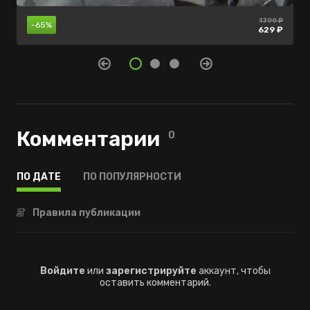
1799 ₽
нет в
нет в
-65%
продаже
продаже
629 ₽
Комментарии
0
ПО ДАТЕ
ПО ПОПУЛЯРНОСТИ
Правила публикации
Войдите
или
зарегистрируйте
аккаунт, чтобы
оставить комментарий.