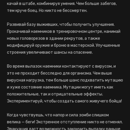
качай в штабе, комбинируя умения. Чем больше забегов,
тем круче боец. Но никто не бессмертен.
Развивай базу выживших, чтобы получить улучшения.
Прокачивай наемников в тренировочном центре, нанимай
новых головорезов в здании рекрутов, а также
модифицируй оружие и броню в мастерской. Улучшенные
строения увеличивают шансы на спасение.
Во время вылазок наемники контактируют с вирусом, и
это не проходит бесследно для организма. Чем выше
вирусная нагрузка, тем больше шанс подхватить мутацию
и хуже состояние наемника. Мутации могут иметь как
положительные, так и отрицательные эффекты.
Экспериментируй, чтобы создать самого живучего бойца!
Когда чувствуешь, что напор и сила зомби слишком
велика — беги! Экстренное отступление никто не отменял.
Эвакуация даст возможность закончить вылазку раньше