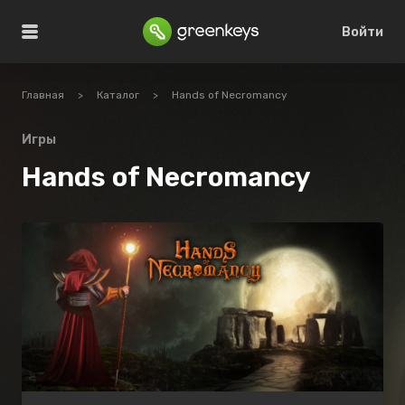
Войти
Главная
>
Каталог
>
Hands of Necromancy
Игры
Hands of Necromancy