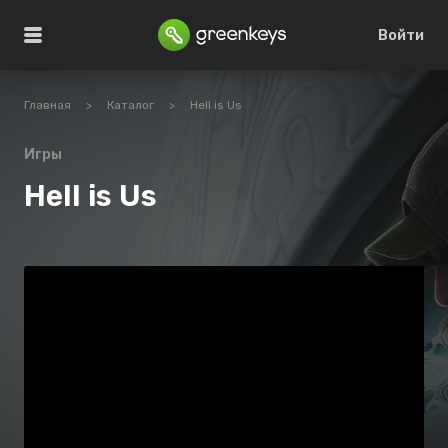
Войти
Главная
>
Каталог
>
Hell is Us
Игры
Hell is Us