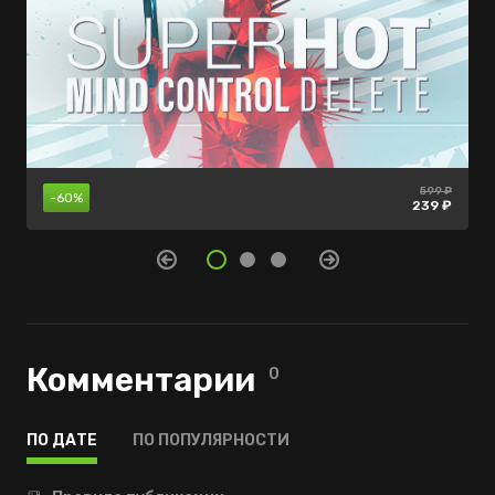
599 ₽
299 ₽
-60%
-75%
30 ₽
239 ₽
74 ₽
Комментарии
0
ПО ДАТЕ
ПО ПОПУЛЯРНОСТИ