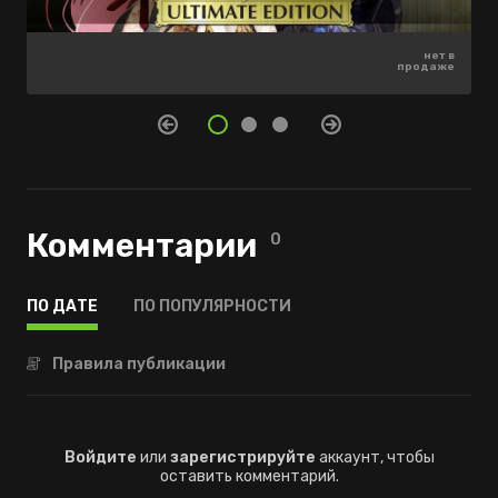
нет в
нет в
нет в
продаже
продаже
продаже
Комментарии
0
ПО ДАТЕ
ПО ПОПУЛЯРНОСТИ
Правила публикации
Войдите
или
зарегистрируйте
аккаунт, чтобы
оставить комментарий.