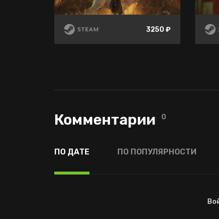
499 ₽
259 ₽
-60%
-85%
3250 ₽
199 ₽
38 ₽
Комментарии
0
ПО ДАТЕ
ПО ПОПУЛЯРНОСТИ
Во