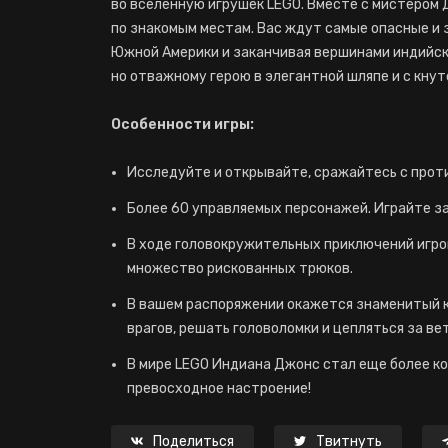
во вселенную игрушек LEGO. Вместе с мистеро
по знакомым местам. Вас ждут самые опасные и 
Южной Америки и заканчивая вершинами индийск
но отважному герою в элегантной шляпе и с кнут
Особенности игры:
Исследуйте и открывайте, сражайтесь с прот
Более 60 управляемых персонажей. Играйте за 
В ходе головокружительных приключений игрок
множество рискованных трюков.
В вашем распоряжении окажется знаменитый 
врагов, решать головоломки и цепляться за ве
В мире LEGO Индиана Джонс стал еще более к
превосходное настроение!
Поделиться
Твитнуть