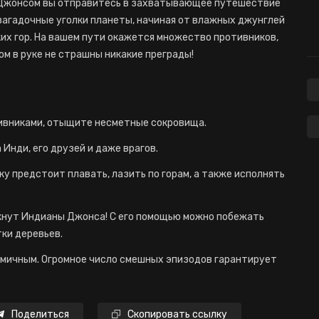
м Джонсом вы отправитесь в захватывающее путешествие
загадочные уголки планеты, начиная от влажных джунглей
их гор. На вашем пути окажется множество противников,
ом в руке не страшны никакие преграды!
ивниками, отыщите несметные сокровища.
Инди, его друзей и даже врагов.
у предстоит плавать, лазить по горам, а также исполнять
кнут Индианы Джонса! С его помощью можно побежать
тки деревьев.
омичным. Огромное число смешных эпизодов гарантирует
Поделиться
Скопировать ссылку