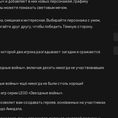
» и добавляет в них новых персонажей, графику
 вы можете помахать световым мечом.
гра, смешная и интересная. Выбирайте персонажа с умом,
огайте друг другу, чтобы победить Тёмную сторону.
 которой два игрока разгадывают загадки и сражаются
здные войны», включая десять никогда не участвовавших
ые войны» ещё никогда не были столь хороши!
игр серии LEGO «Звездные войны».
зволит вам создавать героев, основанных на участниках
андо Амидала.