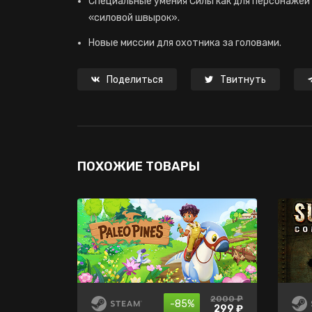
Специальные умения Силы как для персонажей 
«силовой швырок».
Новые миссии для охотника за головами.
Поделиться
Твитнуть
ПОХОЖИЕ ТОВАРЫ
2000 ₽
849 ₽
435 ₽
-85%
-30%
-70%
299 ₽
594 ₽
130 ₽