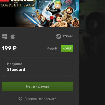
199 ₽
435 ₽
-54%
Издание
Standard
Нет в наличии
В список желаемого