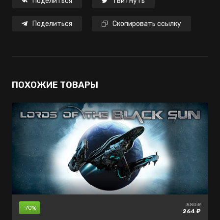
Поделиться
Твитнуть
Поделиться
Скопировать ссылку
ПОХОЖИЕ ТОВАРЫ
880 ₽
999 ₽
нет в
-35%
-70%
продаже
264 ₽
649 ₽