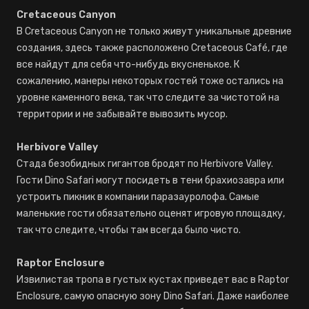
Cretaceous Canyon
В Cretaceous Canyon не только живут уникальные древние
создания, здесь также расположено Cretaceous Café, где
все найдут для себя что-нибудь вкусненькое. К
сожалению, манеры некоторых гостей тоже остались на
уровне каменного века, так что следите за чистотой на
территории и не забывайте вывозить мусор.
Herbivore Valley
Стада безобидных гигантов бродят по Herbivore Valley.
Гости Dino Safari могут посидеть в тени брахиозавра или
устроить пикник в компании паразауролофа. Самые
маленькие гости обязательно оценят игровую площадку,
так что следите, чтобы там всегда было чисто.
Raptor Enclosure
Извилистая тропа в густых кустах приведет вас в Raptor
Enclosure, самую опасную зону Dino Safari. Даже наиболее