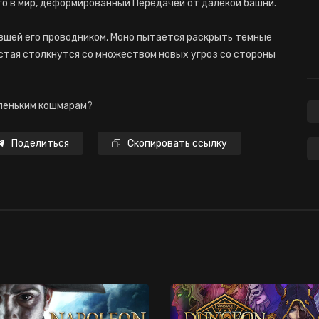
го в мир, деформированный Передачей от далекой башни.
авшей его проводником, Моно пытается раскрыть темные
стая столкнутся со множеством новых угроз со стороны
леньким кошмарам?
Поделиться
Скопировать ссылку