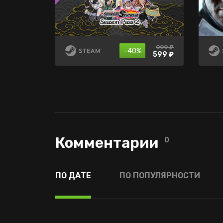
4999 ₽
999 ₽
нет в
-75%
-40%
продаже
1249 ₽
599 ₽
Комментарии
0
ПО ДАТЕ
ПО ПОПУЛЯРНОСТИ