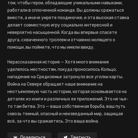
том, чтобы герои, обладающие уникальными навыками,
работали в сплоченной команде. Вы должны сражаться
вместе, а иначе умрете поодиночке, и эта высокая ставка
делает совместную игру социально интересной и
невероятно насыщенной. Когда вы впервые спасете
друга, схваченного троллем и отчаянно молящего о
помощи, вы поймете, что мы имели ввиду.
Нерассказанная история — Хотя много внимания
уделялось местностям, покуда проносилось Кольцо,
нападение на Средиземье затронуло все уголки карты.
Война на Севере обращает наше внимание на
неотъемлемую часть истории, которая основывается на
деталях из книги и различных ее приложений. Это не чья-
то там битва. Это — ваша собственная борьба, ваш путь
сквозь темный, опасный и неизведанный мир, защищая
всё, за что вы сражаетесь. Это ваша война.
Поделиться
Твитнуть