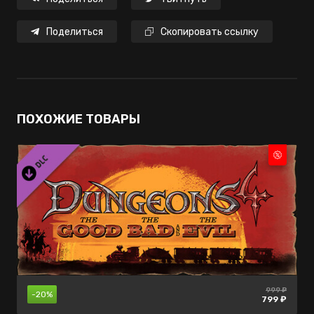
Поделиться
Скопировать ссылку
ПОХОЖИЕ ТОВАРЫ
999 ₽
нет в
710 ₽
-45%
-20%
продаже
390 ₽
799 ₽