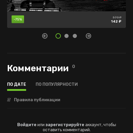
1699 ₽
570 ₽
нет в
-80%
-75%
продаже
339 ₽
142 ₽
Комментарии
0
ПО ДАТЕ
ПО ПОПУЛЯРНОСТИ
Правила публикации
Войдите
или
зарегистрируйте
аккаунт, чтобы
оставить комментарий.