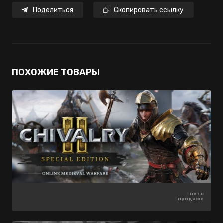
Поделиться
Скопировать ссылку
ПОХОЖИЕ ТОВАРЫ
1499 ₽
нет в
нет в
-20%
продаже
продаже
1199 ₽