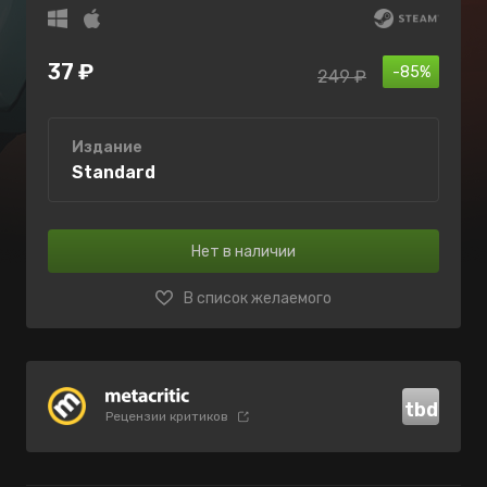
37 ₽
-85%
249 ₽
Издание
Standard
Нет в наличии
В список желаемого
tbd
Рецензии критиков