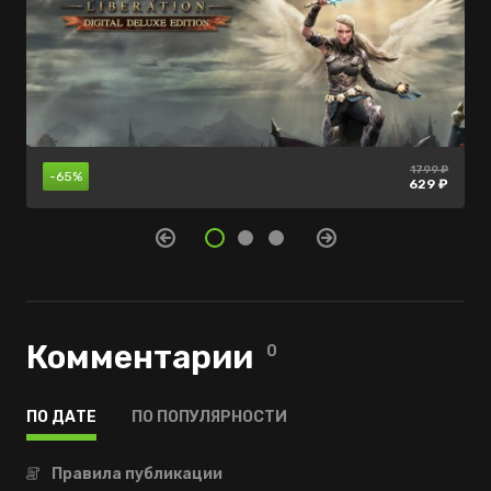
1799 ₽
239 ₽
нет в
-85%
-65%
продаже
629 ₽
35 ₽
Комментарии
0
ПО ДАТЕ
ПО ПОПУЛЯРНОСТИ
Правила публикации