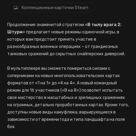
Коллекционные карточки Steam
Продолжение знаменитой стратегии «
В тылу врага 2:
Штурм
» предлагает новые режимы одиночной игры, в
которых вам предстоит принять участие в
разнообразных военных операциях – от грандиозных
танковых сражений до скрытных снайперских диверсий.
В мультиплеере вы сможете помериться силами с
соперниками на новых многопользовательских картах
форматов от «1 на 1» до «4 на 4». А новый командный
режим для 16 участников («8 на 8») позволит испытать
свое мастерство в масштабных и зрелищных сражениях
на огромных, детально проработанных картах. Кроме того,
доступны новые виды камуфляжа, варьирующиеся в
зависимости от времени года и типа ландшафта на поле
боя.