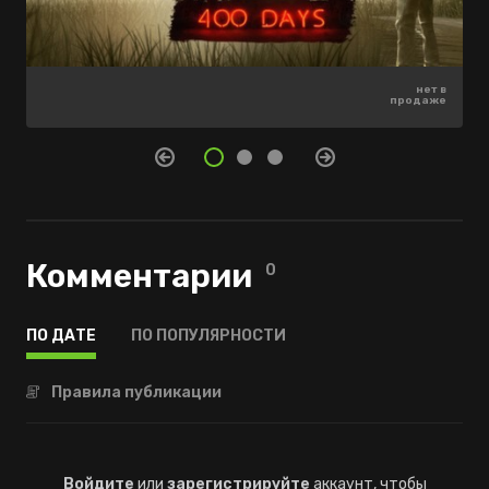
899 ₽
нет в
нет в
-40%
продаже
продаже
539 ₽
Комментарии
0
ПО ДАТЕ
ПО ПОПУЛЯРНОСТИ
Правила публикации
Войдите
или
зарегистрируйте
аккаунт, чтобы