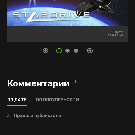
нет в
нет в
нет в
продаже
продаже
продаже
Комментарии
0
ПО ДАТЕ
ПО ПОПУЛЯРНОСТИ
Правила публикации