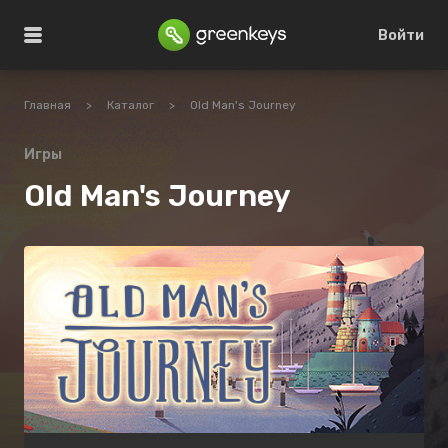
Войти
Главная
>
Каталог
>
Old Man's Journey
Игры
Old Man's Journey