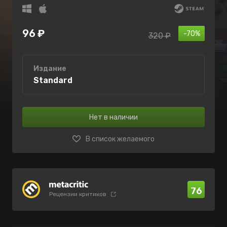
96 ₽
-70%
320 ₽
Издание
Standard
Нет в наличии
В список желаемого
76
Рецензии критиков