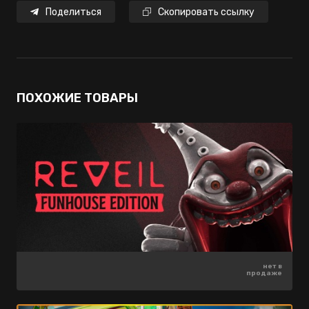
Поделиться
Скопировать ссылку
ПОХОЖИЕ ТОВАРЫ
5499 ₽
1899 ₽
нет в
-75%
-75%
продаже
1374 ₽
474 ₽