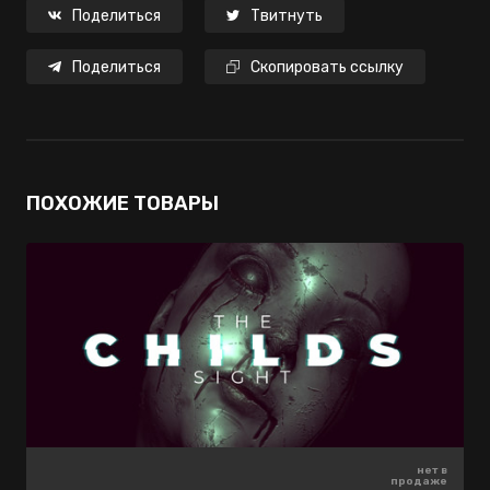
Поделиться
Твитнуть
Поделиться
Скопировать ссылку
ПОХОЖИЕ ТОВАРЫ
850 ₽
нет в
нет в
-70%
продаже
продаже
255 ₽