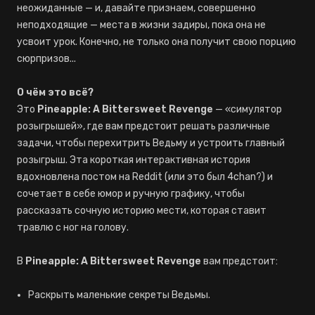
неожиданные — и, давайте признаем, совершенно
неподходящие — места в жизни задиры, пока она не
усвоит урок. Конечно, не только она получит свою порцию
сюрпризов...
О чём это всё?
Это
Pineapple: A Bittersweet Revenge
— «симулятор
розыгрышей», где вам предстоит решать различные
задачи, чтобы перехитрить Ведьму и устроить главный
розыгрыш. Эта короткая интерактивная история
вдохновлена постом на Reddit (или это был 4chan?) и
сочетает в себе юмор и ручную графику, чтобы
рассказать сочную историю мести, которая ставит
травлю с ног на голову.
В
Pineapple: A Bittersweet Revenge
вам предстоит:
Раскрыть маленькие секреты Ведьмы.