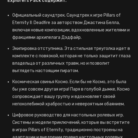
Explorers Pack содержит:
Официальный саундтрек. Саундтрек к игре Pillars of
Eternity II: Deadfire за авторством Джастина Белла,
включая новые композиции, вдохновленные жителями и
фракциями архипелага Дэдфайр.
Экипировка отступника. Эта стильная треуголка идет в
комплекте с повязкой, которая не только защитит глаза
владельца от различных травм, но и позволит
выглядеть настоящим пиратом.
Космическая свинья Космо. Если бы не Космо, это была
бы уже совсем другая игра! Паря в голубой дымке, Космо
сопровождает вашу группу и вдохновляет своей
непоколебимой храбростью и невероятным обаянием.
Цифровое руководство для настольных ролевых игр.
Системы и модели приключений, которые вы встретите
в играх Pillars of Eternity, традиционно построены на
адаптации и внедрении правил настольных ролевых