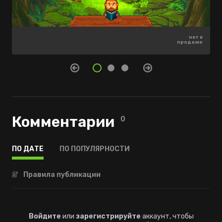
нет в
нет в
нет в
продаже
продаже
продаже
Комментарии
0
ПО ДАТЕ
ПО ПОПУЛЯРНОСТИ
Правила публикации
Войдите
или
зарегистрируйте
аккаунт, чтобы