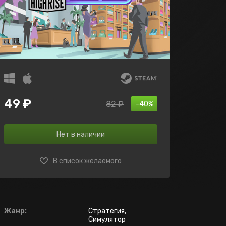
49 ₽
82 ₽
-40%
Нет в наличии
В список желаемого
Жанр:
Стратегия,
Симулятор