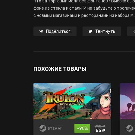
Что за торговый молл без фонтанов? Высоко бь
фойе из стекла и стали. И не забудьте о тропич
с новыми магазинами и ресторанами из набора Mia
Поделиться
Твитнуть
ПОХОЖИЕ ТОВАРЫ
650 ₽
710 ₽
нет в
-85%
-90%
продаже
65 ₽
97 ₽