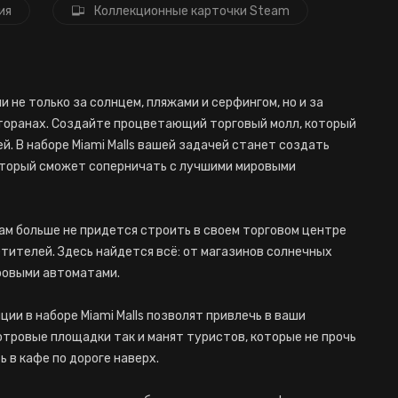
ия
Коллекционные карточки Steam
не только за солнцем, пляжами и серфингом, но и за
сторанах. Создайте процветающий торговый молл, который
. В наборе Miami Malls вашей задачей станет создать
оторый сможет соперничать с лучшими мировыми
вам больше не придется строить в своем торговом центре
етителей. Здесь найдется всё: от магазинов солнечных
гровыми автоматами.
и в наборе Miami Malls позволят привлечь в ваши
тровые площадки так и манят туристов, которые не прочь
 в кафе по дороге наверх.