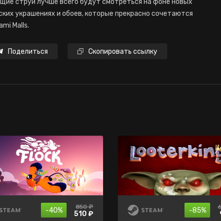
ющие струи лучше всего будут смотреться на фоне новых
еских украшениях и обоев, которые прекрасно сочетаются
mi Malls.
Поделиться
Скопировать ссылку
850 ₽
нет в
нет в
-40%
-85%
-90%
-80%
продаже
продаже
510 ₽