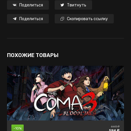
Поделиться
Твитнуть
Поделиться
Скопировать ссылку
ПОХОЖИЕ ТОВАРЫ
660 ₽
499 ₽
465 ₽
-40%
-10%
-67%
594 ₽
299 ₽
149 ₽