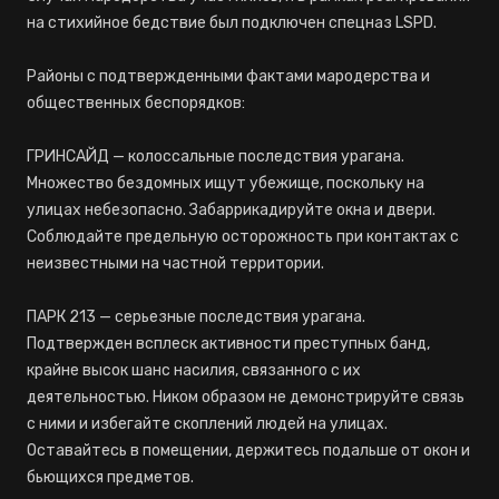
на стихийное бедствие был подключен спецназ LSPD.
Районы с подтвержденными фактами мародерства и
общественных беспорядков:
ГРИНСАЙД — колоссальные последствия урагана.
Множество бездомных ищут убежище, поскольку на
улицах небезопасно. Забаррикадируйте окна и двери.
Соблюдайте предельную осторожность при контактах с
неизвестными на частной территории.
ПАРК 213 — серьезные последствия урагана.
Подтвержден всплеск активности преступных банд,
крайне высок шанс насилия, связанного с их
деятельностью. Ником образом не демонстрируйте связь
с ними и избегайте скоплений людей на улицах.
Оставайтесь в помещении, держитесь подальше от окон и
бьющихся предметов.