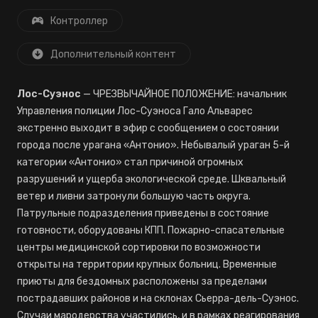
Контроллер
Дополнительный контент
Лос-Суэнос
— ЧРЕЗВЫЧАЙНОЕ ПОЛОЖЕНИЕ: начальник
Управления полиции Лос-Суэноса Гало Альварес
экстренно выходит в эфир с сообщением о состоянии
города после урагана «Антонио». Небывалый ураган 5-й
категории «Антонио» стал причиной огромных
разрушений и ущерба экологической среде. Шквальный
ветер и ливни затронули большую часть округа.
Патрульные подразделения приведены в состояние
готовности, оборудованы КПП. Пожарно-спасательные
центры медицинской сортировки по возможности
открыты на территории крупных больниц. Временные
приюты для бездомных расположены за пределами
пострадавших районов и на склонах Сьерра-дель-Суэнос.
Случаи мародерства участились, и в рамках реагирования