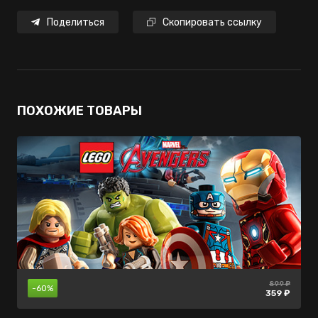
Поделиться
Скопировать ссылку
ПОХОЖИЕ ТОВАРЫ
899 ₽
нет в
нет в
-60%
продаже
продаже
359 ₽