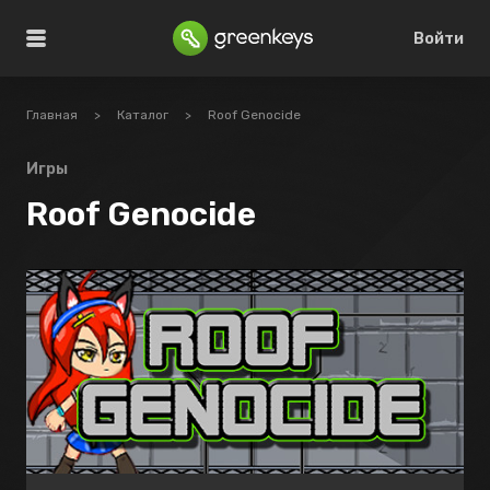
Войти
Главная
>
Каталог
>
Roof Genocide
Игры
Roof Genocide