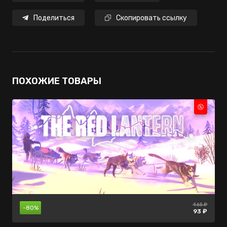
Поделиться
Скопировать ссылку
ПОХОЖИЕ ТОВАРЫ
999 ₽
465 ₽
299 ₽
-80%
-60%
-15%
254 ₽
399 ₽
93 ₽