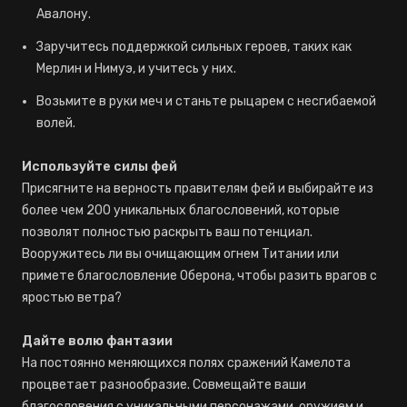
Авалону.
Заручитесь поддержкой сильных героев, таких как
Мерлин и Нимуэ, и учитесь у них.
Возьмите в руки меч и станьте рыцарем с несгибаемой
волей.
Используйте силы фей
Присягните на верность правителям фей и выбирайте из
более чем 200 уникальных благословений, которые
позволят полностью раскрыть ваш потенциал.
Вооружитесь ли вы очищающим огнем Титании или
примете благословление Оберона, чтобы разить врагов с
яростью ветра?
Дайте волю фантазии
На постоянно меняющихся полях сражений Камелота
процветает разнообразие. Совмещайте ваши
благословения с уникальными персонажами, оружием и