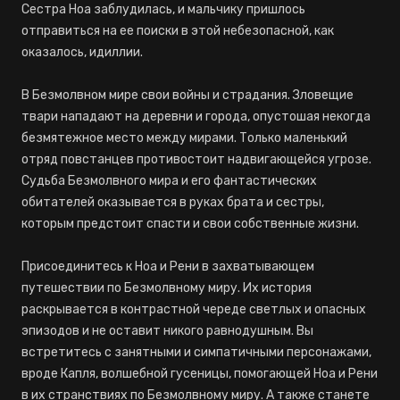
Сестра Ноа заблудилась, и мальчику пришлось
отправиться на ее поиски в этой небезопасной, как
оказалось, идиллии.
В Безмолвном мире свои войны и страдания. Зловещие
твари нападают на деревни и города, опустошая некогда
безмятежное место между мирами. Только маленький
отряд повстанцев противостоит надвигающейся угрозе.
Судьба Безмолвного мира и его фантастических
обитателей оказывается в руках брата и сестры,
которым предстоит спасти и свои собственные жизни.
Присоединитесь к Ноа и Рени в захватывающем
путешествии по Безмолвному миру. Их история
раскрывается в контрастной череде светлых и опасных
эпизодов и не оставит никого равнодушным. Вы
встретитесь с занятными и симпатичными персонажами,
вроде Капля, волшебной гусеницы, помогающей Ноа и Рени
в их странствиях по Безмолвному миру. А также станете