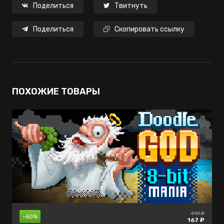
Поделиться
Твитнуть
Поделиться
Скопировать ссылку
ПОХОЖИЕ ТОВАРЫ
1399 ₽
419 ₽
нет в
-85%
-60%
продаже
167 ₽
199 ₽