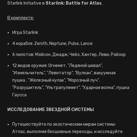
Starlink Initiative в
Starlink: Battle for Atlas
.
В комплекте:
Игра Starlink
4 корабля: Zenith, Neptune, Pulse, Lance
6 пилотов: Мэйсон, Джадж, Чейз, Хантер, Леви, Рэйзор
12 видов оружия: Огнемет, "Ледяной шквал",
"Измельчитель", "Левитатор", "Вулкан", вакуумная
пушка , "Железный кулак", "Морозный луч",
"Разрушитель", "Ультрапулемет", "Ударная волна", пушка
Гаусса
ИССЛЕДОВАНИЕ ЗВЕЗДНОЙ СИСТЕМЫ
Путешествуйте по экзотическим мирам системы
Атлас, выполняя бесшовные переходы, и исследуйте