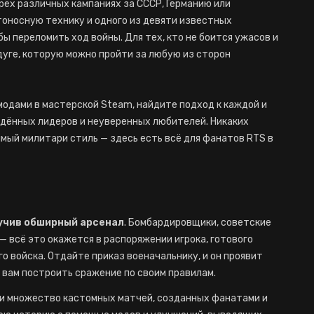
рёх различных кампаниях за СССР, Германию или
тоносную технику и одного из девяти известных
бы переломить ход войны. Для тех, кто не боится ужасов и
дуге, которую можно пройти за любую из сторон
одами в мастерской Steam, найдите подход к каждой и
ждённых лидеров и неуверенных любителей. Никаких
мый милитари стиль — здесь есть всё для фанатов RTS в
зучив обширный арсенал
. Бомбардировщики, советские
— всё это окажется в распоряжении игрока, готового
о войска. Отдайте приказ военачальнику, и он проявит
в вам построить сражение по своим правилам.
и множество кастомных матчей, созданных фанатами и