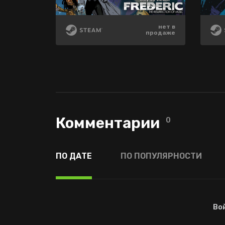
нет в
нет в
нет в
продаже
продаже
продаже
Комментарии
0
ПО ДАТЕ
ПО ПОПУЛЯРНОСТИ
Во