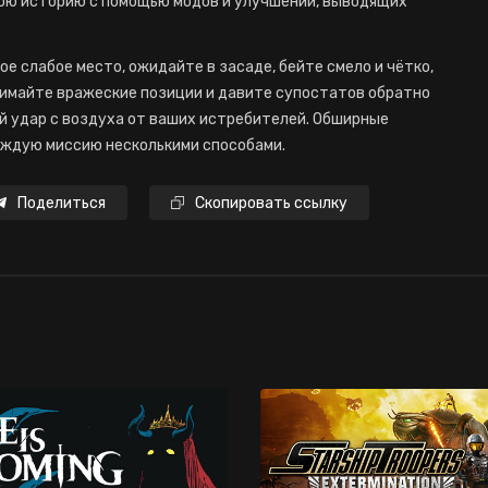
ою историю с помощью модов и улучшений, выводящих
ое слабое место, ожидайте в засаде, бейте смело и чётко,
имайте вражеские позиции и давите супостатов обратно
ый удар с воздуха от ваших истребителей. Обширные
аждую миссию несколькими способами.
Поделиться
Скопировать ссылку