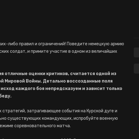
ких-либо правил и ограничений! Поведите немецкую армию
ских солдат, и примите участие в одном из величайших
мя отличные оценки критиков, считается одной из
ой Мировой Войны. Детально воссозданные поля
сход каждого боя непредсказуем и зависит только
беду.
х стратегий, затрагивающее события на Курской дуге и
ально существующих командующих, испробуйте военную
 режиме соревновательного матча.