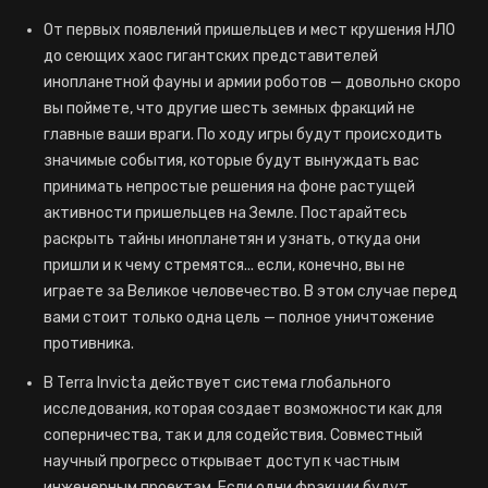
От первых появлений пришельцев и мест крушения НЛО
до сеющих хаос гигантских представителей
инопланетной фауны и армии роботов — довольно скоро
вы поймете, что другие шесть земных фракций не
главные ваши враги. По ходу игры будут происходить
значимые события, которые будут вынуждать вас
принимать непростые решения на фоне растущей
активности пришельцев на Земле. Постарайтесь
раскрыть тайны инопланетян и узнать, откуда они
пришли и к чему стремятся... если, конечно, вы не
играете за Великое человечество. В этом случае перед
вами стоит только одна цель — полное уничтожение
противника.
В Terra Invicta действует система глобального
исследования, которая создает возможности как для
соперничества, так и для содействия. Совместный
научный прогресс открывает доступ к частным
инженерным проектам. Если одни фракции будут