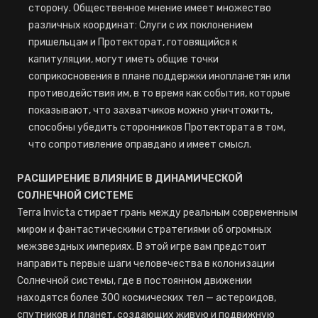
сторону. Общественное мнение имеет множество
различных координат: Слуги с их поклонением
пришельцам и Протекторат, готовящийся к
капитуляции, могут иметь общие точки
соприкосновения в плане поддержки инопланетян или
противодействия им, в то время как события, которые
показывают, что захватчиков можно уничтожить,
способны убедить сторонников Протектората в том,
что сопротивление оправдано и имеет смысл.
РАСШИРЕНИЕ ВЛИЯНИЕ В ДИНАМИЧЕСКОЙ
СОЛНЕЧНОЙ СИСТЕМЕ
Terra Invicta стирает грань между реальным современным
миром и фантастическими стратегиями об огромных
межзвездных империях. В этой игре вам предстоит
направить первые шаги человечества в колонизации
Солнечной системы, где в постоянном движении
находятся более 300 космических тел — астероидов,
спутников и планет, создающих живую и подвижную