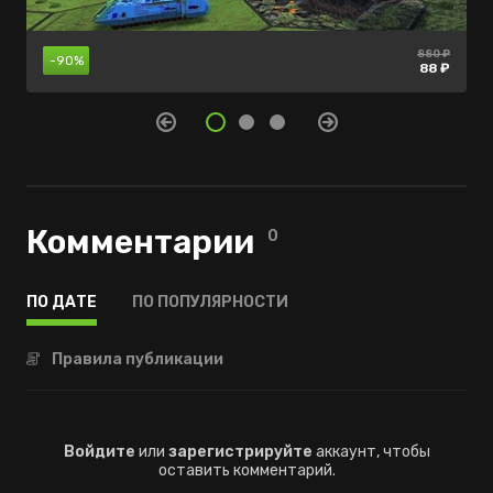
1200 ₽
880 ₽
565 ₽
-90%
-40%
-45%
660 ₽
339 ₽
88 ₽
Комментарии
0
ПО ДАТЕ
ПО ПОПУЛЯРНОСТИ
Правила публикации
Войдите
или
зарегистрируйте
аккаунт, чтобы
оставить комментарий.