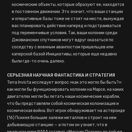
космические объекты, которые образуют ее, находятся
в постоянном движении. Это значит, что ваши станции
и оперативные базы тоже не стоят на месте, вынуждая
вас планировать действия наперед и подстраиваться
под переменчивые условия. Так, ваши колонии среди
Джовианских спутников могут вдруг оказаться по
соседству с военным аванпостом пришельцев или
каперской базой Инициативы, которые еще недавно
были где-то очень далеко.
СЕРЬЕЗНАЯ НАУЧНАЯ ФАНТАСТИКА И СТРАТЕГИЯ
Terra Invicta исследует вопрос «как это могло бы быть?»:
как могли бы функционировать колонии на Марсе, на каких
двигателях могли бы летать наши космические корабли,
что бы представляли собой космическая колонизация и
космическая война. Вот игрок обнаруживает на астероиде
(16) Психея большие залежи металлов и строит на нем
добывающую станцию — а потом он узнает, что в
реальном мире NASA готовит «Миссию Психея» по той же