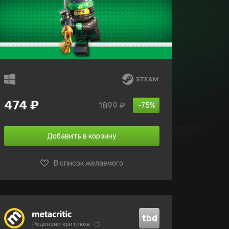
474 ₽
1899 ₽
-75%
Добавить в корзину
В список желаемого
tbd
Рецензии критиков