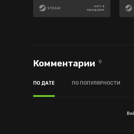
280 ₽
550 ₽
нет в
-9%
-25%
продаже
499 ₽
210 ₽
Комментарии
0
ПО ДАТЕ
ПО ПОПУЛЯРНОСТИ
Во