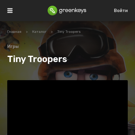
Войти
Главная
>
Каталог
>
Tiny Troopers
Игры
Tiny Troopers