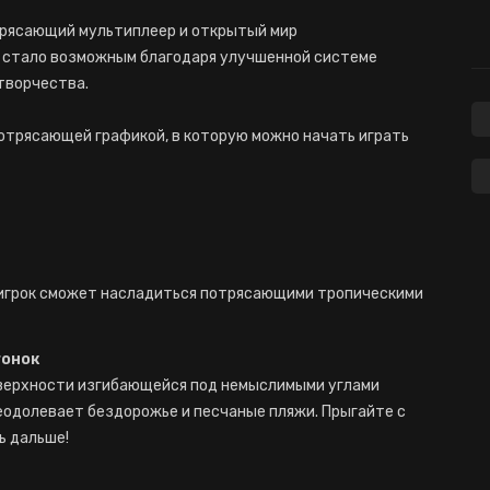
трясающий мультиплеер и открытый мир
о стало возможным благодаря улучшенной системе
творчества.
 потрясающей графикой, в которую можно начать играть
 игрок сможет насладиться потрясающими тропическими
гонок
оверхности изгибающейся под немыслимыми углами
еодолевает бездорожье и песчаные пляжи. Прыгайте с
ь дальше!