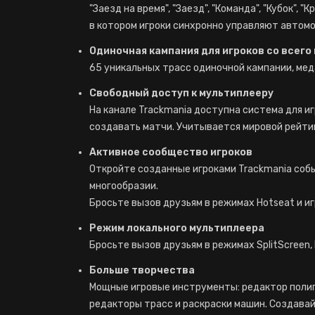
"Заезд на время", "Заезд", "Команда", "Кубок",
в котором игроки синхронно управляют автом
Одиночная кампания для игроков со всего
65 уникальных трасс одиночной кампании, меда
Свободный доступ к мультиплееру
На канале Trackmania доступна система для иг
создавать матчи. Учитывается мировой рейти
Активное сообщество игроков
Откройте созданные игроками Trackmania соб
многообразии.
Бросьте вызов друзьям в режимах Hotseat и иг
Режим локального мультиплеера
Бросьте вызов друзьям в режимах SplitScreen, 
Больше творчества
Мощные игровые инструменты: редактор полиг
редакторы трасс и раскраски машин. Создава