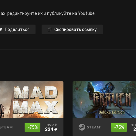
ах, редактируйте их и публикуйте на Youtube.
Поделиться
Скопировать ссылку
899 ₽
нет в
нет в
20
10
-75%
-5%
-75%
-70%
продаже
продаже
224 ₽
19
2