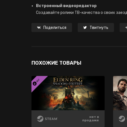
Встроенный видеоредактор
Создавайте ролики ТВ-качества о своих заезд
Поделиться
Твитнуть
ПОХОЖИЕ ТОВАРЫ
280 ₽
нет в
нет в
-80%
продаже
продаже
56 ₽