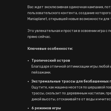
Вас ждет эксклюзивная одиночная кампания, по
пользовательского контента, создание которог
Maniaplanet, открывшей новые возможности для 
Это увлекательная и простая в освоении игра с
прямо сейчас.
Ключевые особенности:
Тропический остров
Благодаря отличной оптимизации игры любой
пейзажами.
Экстремальные трассы для безбашенных 
Ощутите, как машина несется по шершавой п
трассы, скользит по деревянным настилам, пр
дикой высоты, отскакивайте от воды и мчитес
6 режимов игры