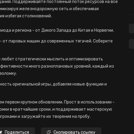
аний. Поддерживайте постоянный поток ресурсов на все
тимизируя железнодорожную сеть и обеспечивая
ия избегая столкновений.
ода и региона - от Дикого Запада до Китая и Норвегии.
- от паровых машин до современных тягачей. Соберите
орые любят стратегически мыслить и оптимизировать
ффективности много разноплановых уровней, каждый из
воломку.
ожность оригинальной игры, добавляя новые функции и
м первом крупном обновлении. Прост в использовании -
омки в кратчайшие сроки, и поддерживает мастерскую
гроками и загружайте их творения на пробу.
Поделиться
Скопировать ссылку