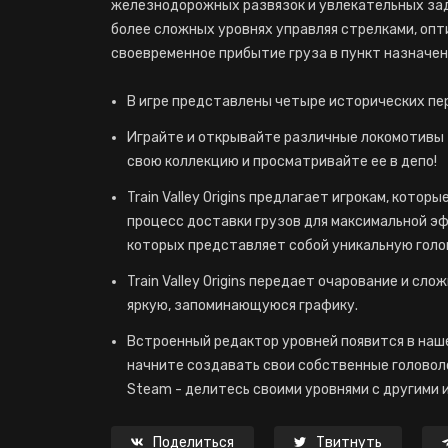
железнодорожных развязок и увлекательных зад
более сложных уровнях управляя стрелками, оп
своевременное прибытие груза в пункт назначен
В игре представлены четыре исторических пери
Играйте и открывайте различные локомотивы 
свою коллекцию и просматривайте ее в депо!
Train Valley Origins предлагает игрокам, кот
процесс доставки грузов для максимальной э
которых представляет собой уникальную голо
Train Valley Origins передает очарование и сл
яркую, запоминающуюся графику.
Встроенный редактор уровней появится в наше
начните создавать свои собственные головол
Steam - делитесь своими уровнями с другими и
Поделиться
Твитнуть