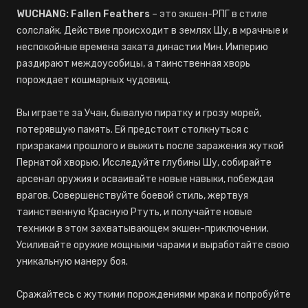
WUCHANG: Fallen Feathers
– это экшен-РПГ в стиле
солслайк. Действие происходит в землях Шу, в мрачные и
неспокойные времена заката династии Мин. Империю
раздирают междоусобицы, а таинственная хворь
порождает кошмарных чудовищ.
Вы играете за Учан, бывалую пиратку и грозу морей,
потерявшую память. Ей предстоит столкнуться с
призраками прошлого и выжить после заражения жуткой
Пернатой хворью. Исследуйте глубины Шу, собирайте
арсенал оружия и осваивайте новые навыки, побеждая
врагов. Совершенствуйте боевой стиль, жертвуя
таинственную Красную Ртуть, и получайте новые
техники в этом захватывающем экшен-приключении.
Усиливайте оружие мощными чарами и выработайте свою
уникальную манеру боя.
Сражайтесь с жуткими порождениями мрака и попробуйте