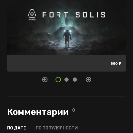
7499 ₽
нет в
-64%
880 ₽
продаже
2699 ₽
Комментарии
0
ПО ДАТЕ
ПО ПОПУЛЯРНОСТИ