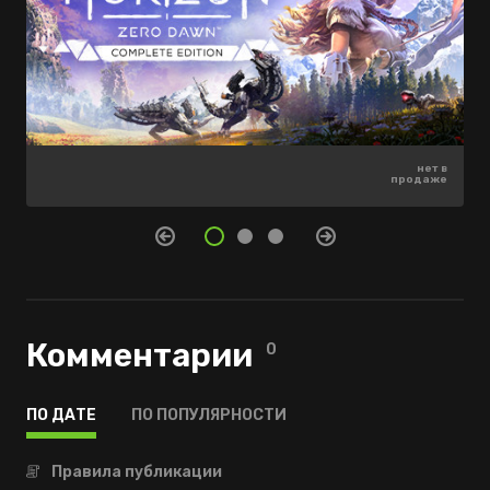
4599 ₽
2999 ₽
нет в
-45%
-75%
продаже
2529 ₽
749 ₽
Комментарии
0
ПО ДАТЕ
ПО ПОПУЛЯРНОСТИ
Правила публикации